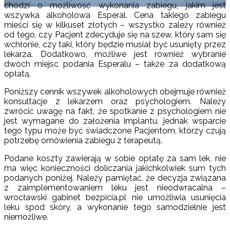
chodzi o możliwość wykonania zabiegu, jakim jest
wszywka alkoholowa Esperal. Cena takiego zabiegu
mieści się w kilkuset złotych – wszystko zależy również
od tego, czy Pacjent zdecyduje się na szew, który sam się
wchłonie, czy taki, który będzie musiał być usunięty przez
lekarza. Dodatkowo, możliwe jest również wybranie
dwóch miejsc podania Esperalu – także za dodatkową
opłatą.
Poniższy cennik wszywek alkoholowych obejmuje również
konsultacje z lekarzem oraz psychologiem. Należy
zwrócić uwagę na fakt, że spotkanie z psychologiem nie
jest wymagane do założenia implantu, jednak wsparcie
tego typu może być świadczone Pacjentom, którzy czują
potrzebę omówienia zabiegu z terapeutą.
Podane koszty zawierają w sobie opłatę za sam lek, nie
ma więc konieczności doliczania jakichkolwiek sum tych
podanych poniżej. Należy pamiętać, że decyzja związana
z zaimplementowaniem leku jest nieodwracalna –
wrocławski gabinet bezpicia.pl nie umożliwia usunięcia
leku spod skóry, a wykonanie tego samodzielnie jest
niemożliwe.